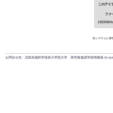
このアイ
ファ
19500804s
当システムに保
お問合せ先 : 北陸先端科学技術大学院大学 研究推進課学術情報係 (ir-sys[at]ml.