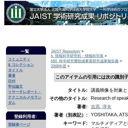
一覧
JAIST Repository
>
b. 情報科学研究科・情報科学系
>
コミュニティ
b50. 科学研究費助成事業研究成果報告書
>
& コレクション
2008年度
>
タイトル
著者
このアイテムの引用には次の識別子
日付
学位論文
タイトル:
講義映像を対象と
リサーチレポート・
テクニカルメモラン
Research of speake
その他のタイトル:
ダム
著者:
吉高, 淳夫
YOSHITAKA, AT
著者（別表記）:
登録利用者:
キーワード:
マルチメディアと
登録者ページ