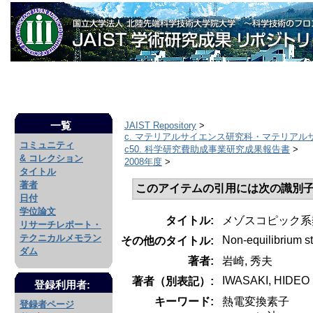
一覧
JAIST Repository
>
c. マテリアルサイエンス研究科・マテリアル
コミュニティ
c50. 科学研究費助成事業研究成果報告書
>
& コレクション
2008年度
>
タイトル
著者
このアイテムの引用には次の識別子
日付
学位論文
タイトル:
メゾスコピック系
リサーチレポート・
テクニカルメモラン
Non-equilibrium st
その他のタイトル:
ダム
著者:
岩崎, 秀夫
IWASAKI, HIDEO
著者（別表記）:
登録利用者:
キーワード:
熱電変換素子
登録者ページ