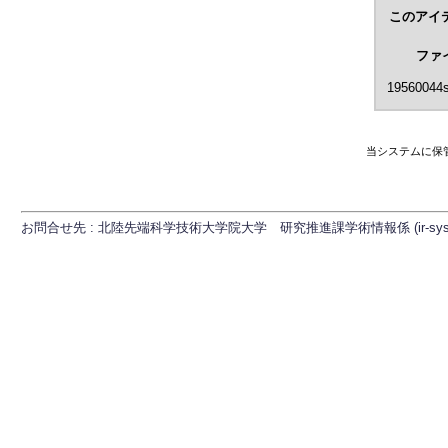
このアイ
ファ
19560044s
当システムに保
お問合せ先 : 北陸先端科学技術大学院大学 研究推進課学術情報係 (ir-sys[at]ml.