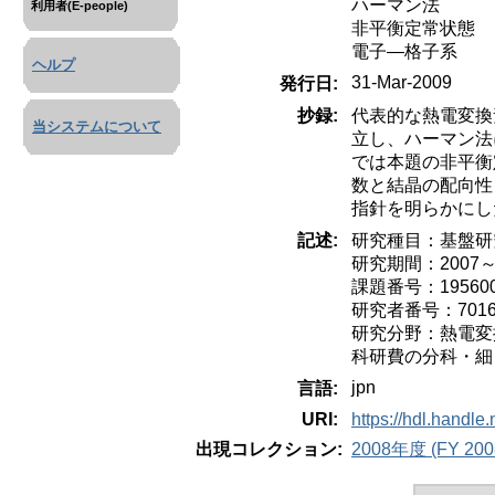
ハーマン法
利用者(E-people)
非平衡定常状態
電子―格子系
ヘルプ
31-Mar-2009
発行日:
抄録:
代表的な熱電変換素
当システムについて
立し、ハーマン法
では本題の非平衡
数と結晶の配向性
指針を明らかにし
記述:
研究種目：基盤研
研究期間：2007～
課題番号：195600
研究者番号：7016
研究分野：熱電変
科研費の分科・細
jpn
言語:
URI:
https://hdl.handle
出現コレクション:
2008年度 (FY 200