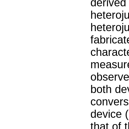
derived 
heteroj
heteroj
fabrica
characte
measure
observe
both de
convers
device 
that of