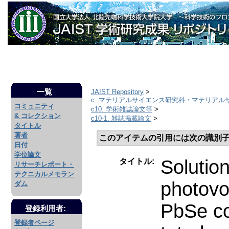
一覧
JAIST Repository
>
c. マテリアルサイエンス研究科・マテリアル
コミュニティ
c10. 学術雑誌論文等
>
& コレクション
c10-1. 雑誌掲載論文
>
タイトル
著者
このアイテムの引用には次の識別子
日付
学位論文
Solutio
タイトル:
リサーチレポート・
テクニカルメモラン
photovol
ダム
PbSe co
登録利用者:
登録者ページ