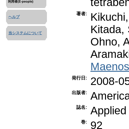
tetrabe
利用者(E-people)
Kikuchi
著者:
ヘルプ
Kitada, 
当システムについて
Ohno, A
Aramaki
Maenos
2008-0
発行日:
America
出版者:
Applied
誌名:
92
巻: