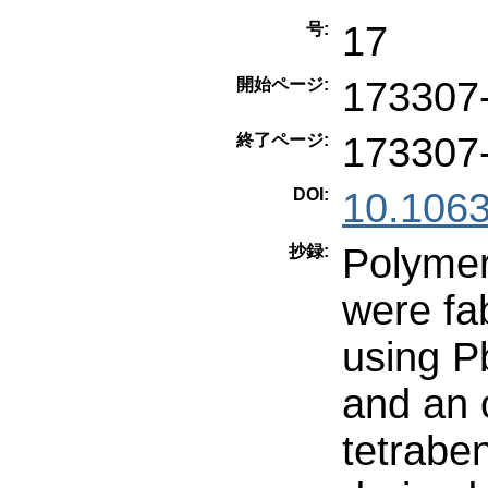
17
号:
173307
開始ページ:
173307
終了ページ:
DOI:
10.106
Polymer
抄録:
were fab
using P
and an 
tetrabe