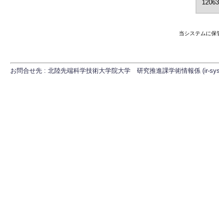
12063
当システムに保
お問合せ先 : 北陸先端科学技術大学院大学 研究推進課学術情報係 (ir-sys[at]ml.