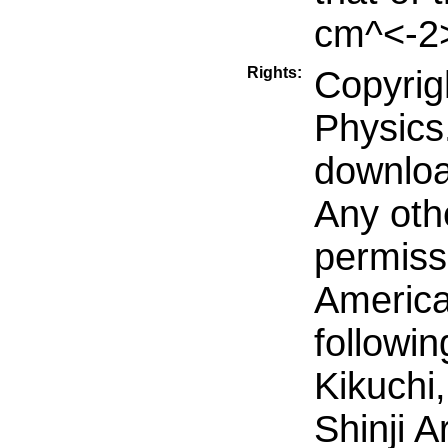
cm^<-2>
Rights:
Copyrig
Physics
downloa
Any oth
permiss
America
followin
Kikuchi,
Shinji 