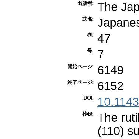
The Jap
出版者:
Japanes
誌名:
47
巻:
7
号:
6149
開始ページ:
6152
終了ページ:
DOI:
10.1143
The ruti
抄録:
(110) s