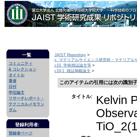
一覧
JAIST Repository
>
c. マテリアルサイエンス研究科・マテリアル
コミュニティ
c10. 学術雑誌論文等
>
& コレクション
c10-1. 雑誌掲載論文
>
タイトル
著者
このアイテムの引用には次の識別子
日付
学位論文
Kelvin 
タイトル:
リサーチレポート・
テクニカルメモラン
Observa
ダム
TiO_2(1
登録利用者:
登録者ページ