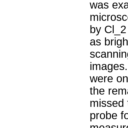
was exa
microsc
by Cl_2
as brigh
scannin
images.
were on
the rem
missed 
probe f
measure