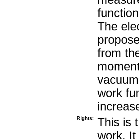
functio
The ele
propose
from the
moments
vacuum 
work fun
increas
Rights:
This is 
work. It