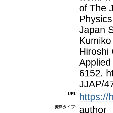
of The 
Physics
Japan S
Kumiko 
Hiroshi
Applied
6152. ht
JJAP/47
URI:
https:/
author
資料タイプ: