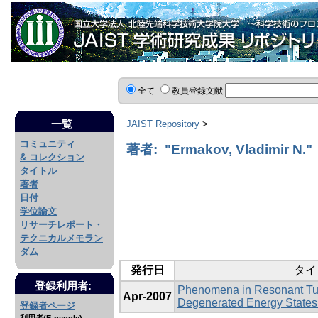
全て
教員登録文献
一覧
JAIST Repository
>
コミュニティ
著者: "Ermakov, Vladimir N."
& コレクション
タイトル
著者
日付
学位論文
リサーチレポート・
テクニカルメモラン
ダム
発行日
タイ
登録利用者:
Phenomena in Resonant Tu
Apr-2007
Degenerated Energy States 
登録者ページ