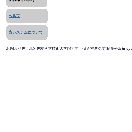
利用者(E-people)
ヘルプ
当システムについて
お問合せ先 : 北陸先端科学技術大学院大学 研究推進課学術情報係 (ir-sys[at]ml.