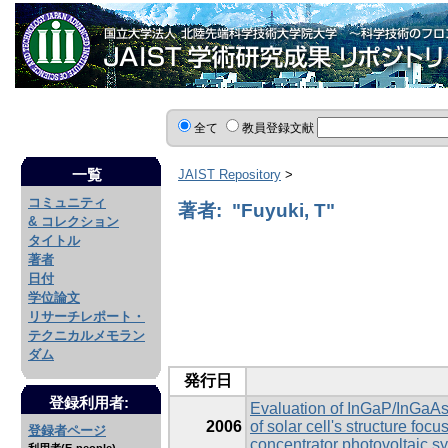
全て
教員登録文献
一覧
JAIST Repository
>
コミュニティ
著者: "Fuyuki, T"
& コレクション
タイトル
著者
日付
学位論文
リサーチレポート・
テクニカルメモラン
ダム
発行日
登録利用者:
Evaluation of InGaP/InGaAs/G
2006
of solar cell's structure foc
登録者ページ
concentrator photovoltaic s