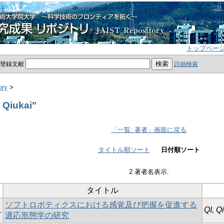
トップペー
員登録文献
詳細検索
ory
>
 Qiukai"
「一覧: 著者」画面に戻る
タイトル順ソート
日付順ソート
2 著者名表示.
タイトル
ソフトロボティクスにおける感覚及び把握を促進する
QI, Q
1
適応形態学の研究