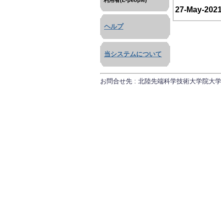
利用者(E-people)
27-May-202
ヘルプ
当システムについて
お問合せ先 : 北陸先端科学技術大学院大学 研究推進課