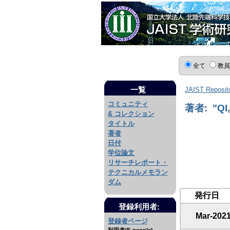
全て
教
一覧
JAIST Reposit
コミュニティ
著者: "QI,
& コレクション
タイトル
著者
日付
学位論文
リサーチレポート・
テクニカルメモラン
ダム
発行日
登録利用者:
Mar-202
登録者ページ