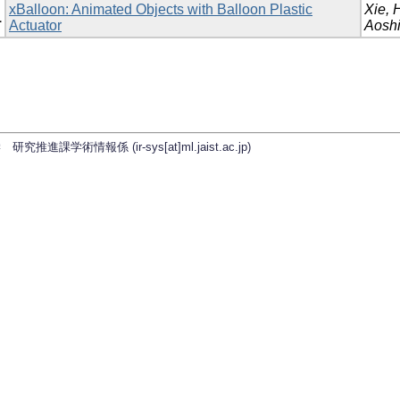
xBalloon: Animated Objects with Balloon Plastic
Xie, 
1
Actuator
Aosh
学術情報係 (ir-sys[at]ml.jaist.ac.jp)