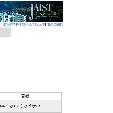
ジ
|
北陸先端科学技術大学院大学
|
附属図書館
著者
iukai
;
さい, しゅうかい