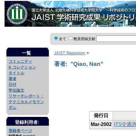
全て
教員登録文献
一覧
JAIST Repository
>
コミュニティ
著者: "Qiao, Nan"
& コレクション
タイトル
著者
日付
学位論文
リサーチレポート・
テクニカルメモラン
ダム
発行日
登録利用者:
Mar-2002
ITS交
登録者ページ