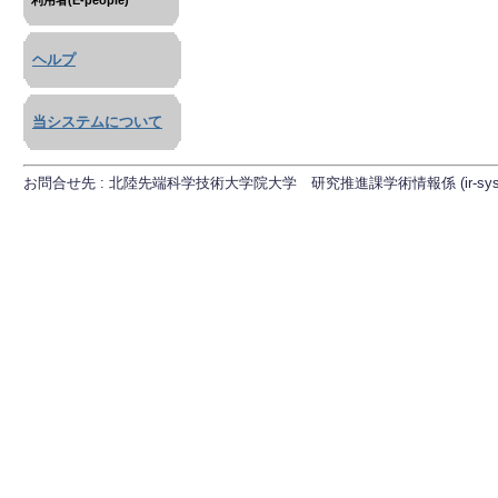
利用者(E-people)
ヘルプ
当システムについて
お問合せ先 : 北陸先端科学技術大学院大学 研究推進課学術情報係 (ir-sys[at]ml.