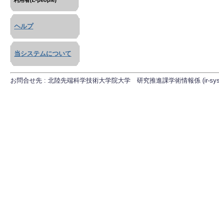
利用者(E-people)
ヘルプ
当システムについて
お問合せ先 : 北陸先端科学技術大学院大学 研究推進課学術情報係 (ir-sys[at]ml.