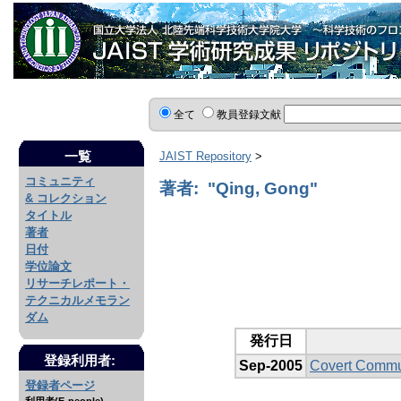
全て
教員登録文献
一覧
JAIST Repository
>
コミュニティ
著者: "Qing, Gong"
& コレクション
タイトル
著者
日付
学位論文
リサーチレポート・
テクニカルメモラン
ダム
発行日
登録利用者:
Sep-2005
Covert Commu
登録者ページ