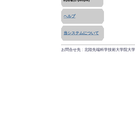
利用者(E-people)
ヘルプ
当システムについて
お問合せ先 : 北陸先端科学技術大学院大学 研究推進課