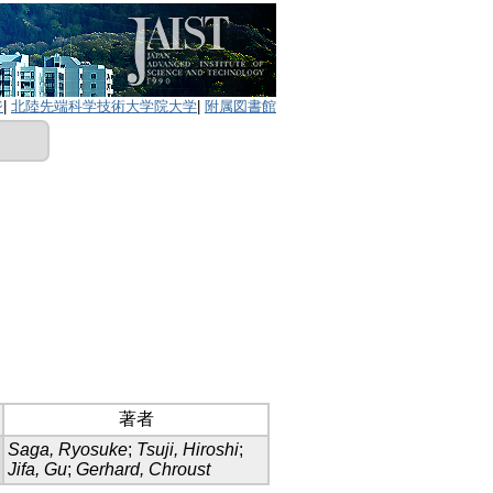
ジ
|
北陸先端科学技術大学院大学
|
附属図書館
著者
Saga, Ryosuke
;
Tsuji, Hiroshi
;
Jifa, Gu
;
Gerhard, Chroust