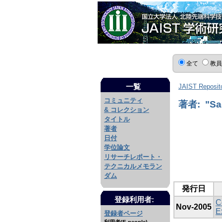
全て
教
一覧
JAIST Reposit
コミュニティ
著者: "Sa
& コレクション
タイトル
著者
日付
学位論文
リサーチレポート・
テクニカルメモラン
ダム
発行日
登録利用者:
C
Nov-2005
E
登録者ページ