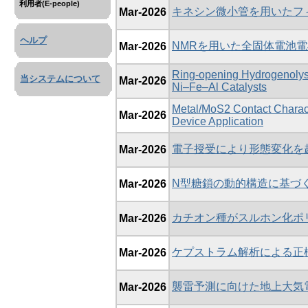
利用者(E-people)
キネシン微小管を用いたフ
Mar-2026
ヘルプ
NMRを用いた全固体電池
Mar-2026
Ring-opening Hydrogenolysi
当システムについて
Mar-2026
Ni–Fe–Al Catalysts
Metal/MoS2 Contact Charact
Mar-2026
Device Application
電子授受により形態変化を
Mar-2026
N型糖鎖の動的構造に基づく
Mar-2026
カチオン種がスルホン化ポ
Mar-2026
ケプストラム解析による正
Mar-2026
襲雷予測に向けた地上大気
Mar-2026