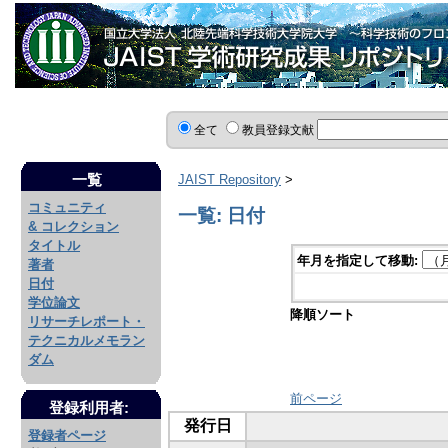
全て
教員登録文献
一覧
JAIST Repository
>
コミュニティ
一覧: 日付
& コレクション
タイトル
年月を指定して移動:
著者
日付
学位論文
降順ソート
リサーチレポート・
テクニカルメモラン
ダム
前ページ
登録利用者:
発行日
登録者ページ