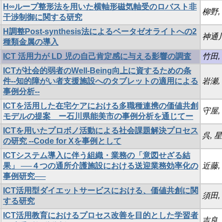
H∞ループ整形法を用いた横軸形磁気軸受のロバスト非
柳野,
干渉制御に関する研究
H調整Post-synthesis法によるベータゼオライトへの2
神通川
種類金属の導入
ICT 活用力が LD 児の自己肯定感に与える影響の調査
竹田,
ICTが社会的弱者のWell-Being向上に資するための条
件--知的障がい者支援施設へのタブレットの適用による
岩瀬,
事例分析--
ICTを活用した在宅ケアにおける多職種連携の価値共創
守屋,
モデルの提案 ー石川県能美市の事例分析を通じてー
ICTを用いたプロボノ活動による社会課題解決プロセス
呉, 
の研究 --Code for Xを事例として
ICTシステム導入に伴う組織・業務の「意図せざる結
果」 ──４つの通所介護施設における送迎業務効率化の
近藤,
事例研究──
ICT活用型ダイエットサービスにおける、価値共創に関
須田,
する研究
ICT活用教育におけるプロセス改善を目的とした学習者
吉良,