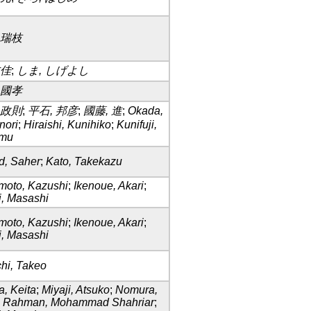
 瑞枝
成佳
;
しま, しげよし
 國孝
 政則
;
平石, 邦彦
;
國藤, 進
;
Okada,
nori
;
Hiraishi, Kunihiko
;
Kunifuji,
mu
d, Saher
;
Kato, Takekazu
moto, Kazushi
;
Ikenoue, Akari
;
, Masashi
moto, Kazushi
;
Ikenoue, Akari
;
, Masashi
hi, Takeo
, Keita
;
Miyaji, Atsuko
;
Nomura,
;
Rahman, Mohammad Shahriar
;