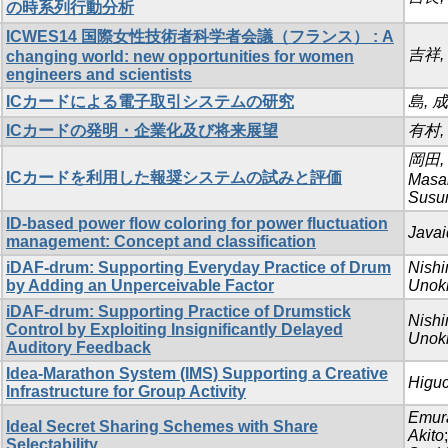
の時系列行動分析
ICWES14 国際女性技術者科学者会議（フランス） : A
吉祥,
changing world: new opportunities for women
engineers and scientists
ICカードによる電子取引システムの研究
島, 
ICカードの発明・企業化及び将来展望
有村,
岡田,
ICカードを利用した報奨システムの試みと評価
Masa
Susu
ID-based power flow coloring for power fluctuation
Javai
management: Concept and classification
iDAF-drum: Supporting Everyday Practice of Drum
Nishi
by Adding an Unperceivable Factor
Unoki
iDAF-drum: Supporting Practice of Drumstick
Nishi
Control by Exploiting Insignificantly Delayed
Unoki
Auditory Feedback
Idea-Marathon System (IMS) Supporting a Creative
Higuc
Infrastructure for Group Activity
Emura
Ideal Secret Sharing Schemes with Share
Akito
Selectability