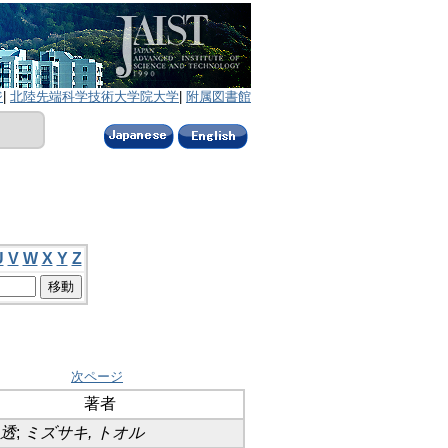
ジ
|
北陸先端科学技術大学院大学
|
附属図書館
U
V
W
X
Y
Z
次ページ
著者
 透
;
ミズサキ, トオル