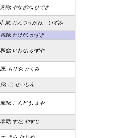
 秀樹
;
やなぎの, ひでき
, 泉
;
じんつうがわ, いずみ
 和輝
;
たけだ, かずき
 和也
;
いわせ, かずや
 匠
;
もりや, たくみ
星辰
;
ご, せいしん
 麻耶
;
こんどう, まや
 泰司
;
すだ, やすじ
 元
;
きら, はじめ