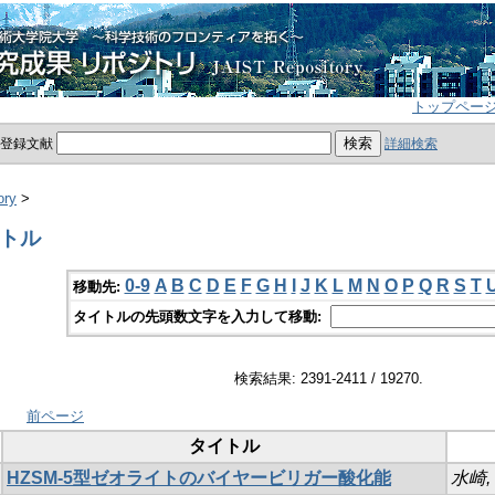
トップペー
員登録文献
詳細検索
ory
>
イトル
0-9
A
B
C
D
E
F
G
H
I
J
K
L
M
N
O
P
Q
R
S
T
移動先:
タイトルの先頭数文字を入力して移動:
検索結果: 2391-2411 / 19270.
前ページ
タイトル
HZSM-5型ゼオライトのバイヤービリガー酸化能
水崎,