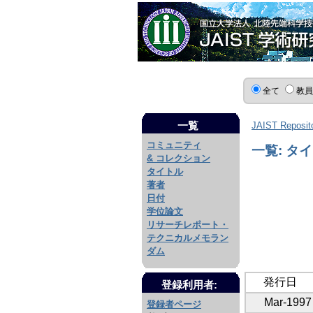
全て
教
一覧
JAIST Reposit
コミュニティ
一覧: タ
& コレクション
タイトル
著者
日付
学位論文
リサーチレポート・
テクニカルメモラン
ダム
発行日
登録利用者:
Mar-1997
登録者ページ