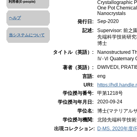
Crystallographic 
利用者(E-people)
One Pot Chemical
Nanocrystals
ヘルプ
Sep-2020
発行日:
記述:
Supervisor: 前
当システムについて
先端科学技術研究
博士
タイトル（英語）:
Nanostructured Th
Ⅳ-Ⅵ Quaternary 
DWIVEDI, PRAT
著者（英語）:
eng
言語:
URI:
https://hdl.handle
学位授与番号:
甲第1218号
2020-09-24
学位授与年月日:
学位名:
博士(マテリアルサ
学位授与機関:
北陸先端科学技術
出現コレクション:
D-MS. 2020年度(R02