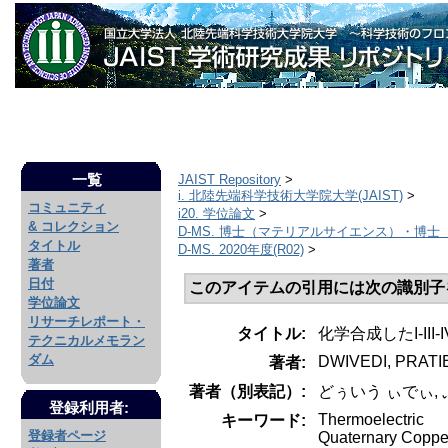
一覧
JAIST Repository
>
i. 北陸先端科学技術大学院大学(JAIST)
>
コミュニティ
i20. 学位論文
>
& コレクション
D-MS. 博士（マテリアルサイエンス）・博士
タイトル
D-MS. 2020年度(R02)
>
著者
日付
このアイテムの引用には次の識別子
学位論文
リサーチレポート・
タイトル:
化学合成したI-I
テクニカルメモラン
ダム
DWIVEDI, PRAT
著者:
著者（別表記）:
どぅいう ぃでぃ,
登録利用者:
Thermoelectric
キーワード:
登録者ページ
Quaternary Copper