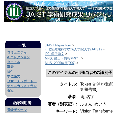
一覧
JAIST Repository
>
i. 北陸先端科学技術大学院大学(JAIST)
>
コミュニティ
i20. 学位論文
>
& コレクション
M-IS. 修士（情報科学）
>
タイトル
M-IS. 2025年度(R07)
>
著者
日付
このアイテムの引用には次の識別子
学位論文
リサーチレポート・
タイトル:
Token 合併と後処
テクニカルメモラン
究報告書]
ダム
著者:
馮, 名宇
登録利用者:
著者（別表記）:
ふぇん, めいう
登録者ページ
Vision Transformer
キーワード: