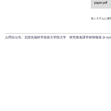
paper.pdf
当システムに保
お問合せ先 : 北陸先端科学技術大学院大学 研究推進課学術情報係 (ir-sys[at]ml.