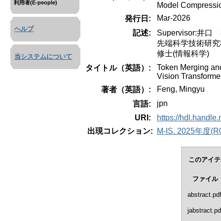
利用者(E-people)
Model Compressio
Mar-2026
発行日:
ヘルプ
記述:
Supervisor:井口
先端科学技術研究
修士(情報科学)
当システムについて
Token Merging and 
タイトル（英語）:
Vision Transformer
Feng, Mingyu
著者（英語）:
jpn
言語:
URI:
https://hdl.handle
出現コレクション:
M-IS. 2025年度(R07
このアイテ
ファイル
abstract.pd
jabstract.pd