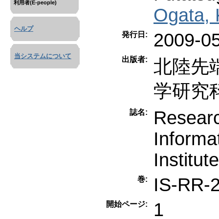
利用者(E-people)
Ogata, 
ヘルプ
2009-0
発行日:
当システムについて
出版者:
北陸先
学研究
Researc
誌名:
Informa
Institu
IS-RR-
巻:
1
開始ページ: