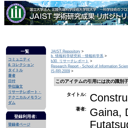
一覧
JAIST Repository
>
b. 情報科学研究科・情報科学系
>
コミュニティ
b30. リサーチレポート
>
& コレクション
Research Report - School of Information Sci
タイトル
IS-RR-2009
>
著者
このアイテムの引用には次の識別子
日付
学位論文
リサーチレポート・
Constru
タイトル:
テクニカルメモラン
ダム
Gaina, 
著者:
登録利用者:
Futatsug
登録者ページ