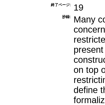
19
終了ページ:
Many co
抄録:
concern
restric
present
constru
on top 
restrict
define t
formaliz