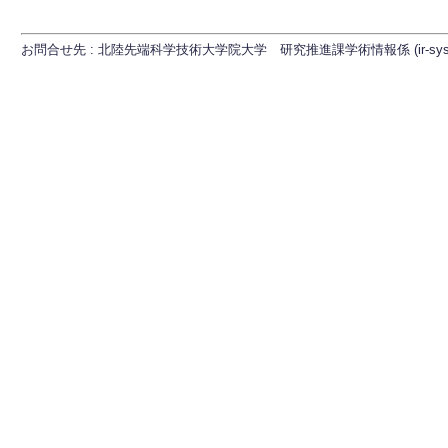
お問合せ先 : 北陸先端科学技術大学院大学 研究推進課学術情報係 (ir-sys[at]ml.