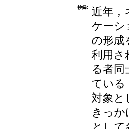
抄録:
近年，
ケーシ
の形成
利用さ
る者同
ている
対象と
きっか
として