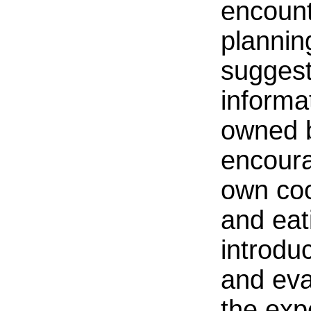
encount
plannin
suggest
informa
owned b
encoura
own coo
and eat
introdu
and eva
the exp