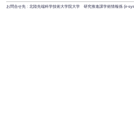
お問合せ先 : 北陸先端科学技術大学院大学 研究推進課学術情報係 (ir-sys[at]ml.