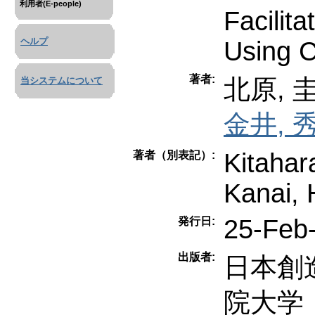
利用者(E-people)
Facilit
ヘルプ
Using C
著者:
北原, 
当システムについて
金井, 
Kitahar
著者（別表記）:
Kanai, 
25-Feb
発行日:
出版者:
日本創
院大学