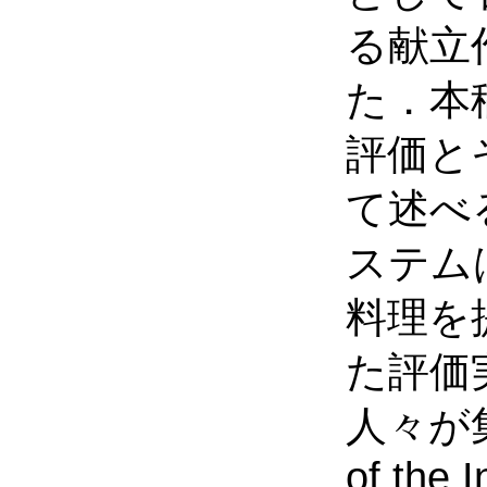
る献立
た．本
評価と
て述べ
ステム
料理を
た評価
人々が集ま
of the I