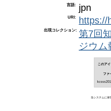
jpn
言語:
URI:
https:/
出現コレクション:
第7回
ジウム
このアイ
ファ
kcsss201
当システムに保