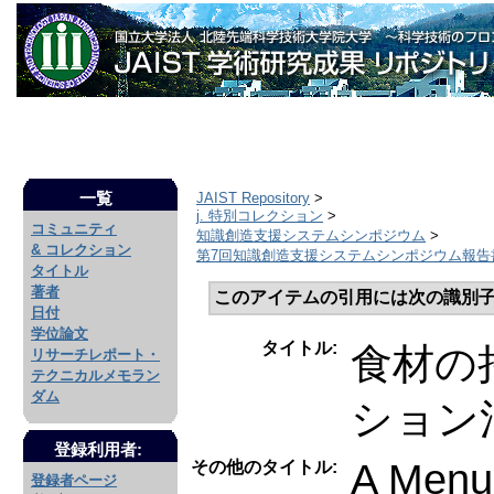
一覧
JAIST Repository
>
j. 特別コレクション
>
コミュニティ
知識創造支援システムシンポジウム
>
& コレクション
第7回知識創造支援システムシンポジウム報告書
タイトル
著者
このアイテムの引用には次の識別子
日付
学位論文
タイトル:
食材の
リサーチレポート・
テクニカルメモラン
ダム
ション
登録利用者:
A Menu-
その他のタイトル:
登録者ページ