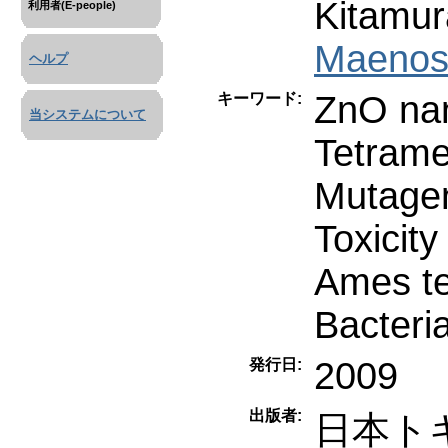
Kitamur
利用者(E-people)
Maenos
ヘルプ
ZnO nan
キーワード:
当システムについて
Tetram
Mutagen
Toxicity
Ames te
Bacteria
2009
発行日:
出版者:
日本ト