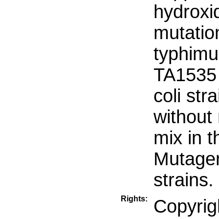
hydroxid
mutatio
typhimu
TA1535 
coli st
without
mix in 
Mutageni
strains.
Rights:
Copyr