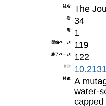
The Jou
誌名:
34
巻:
1
号:
119
開始ページ:
122
終了ページ:
DOI:
10.2131
A mutag
抄録:
water-s
capped 