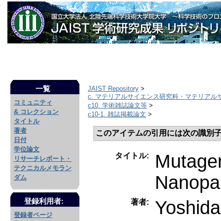
一覧
JAIST Repository
>
c. マテリアルサイエンス研究科・マテリアル
コミュニティ
c10. 学術雑誌論文等
>
& コレクション
c10-1. 雑誌掲載論文
>
タイトル
著者
このアイテムの引用には次の識別子
日付
学位論文
Mutagen
タイトル:
リサーチレポート・
テクニカルメモラン
Nanopar
ダム
Yoshida
登録利用者:
著者:
登録者ページ