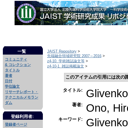
一覧
JAIST Repository
>
先端融合領域研究院 2007～2016
>
コミュニティ
z4-10. 学術雑誌論文等
>
& コレクション
z4-10-1. 雑誌掲載論文
>
タイトル
著者
このアイテムの引用には次の
日付
学位論文
Glivenko
タイトル:
リサーチレポート・
テクニカルメモラン
ダム
Ono, Hir
著者:
登録利用者:
Glivenko
キーワード:
登録者ページ