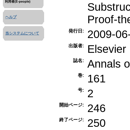
利用者(E-people)
Substruc
Proof-th
ヘルプ
2009-06
発行日:
当システムについて
Elsevier
出版者:
Annals o
誌名:
161
巻:
2
号:
246
開始ページ:
250
終了ページ: