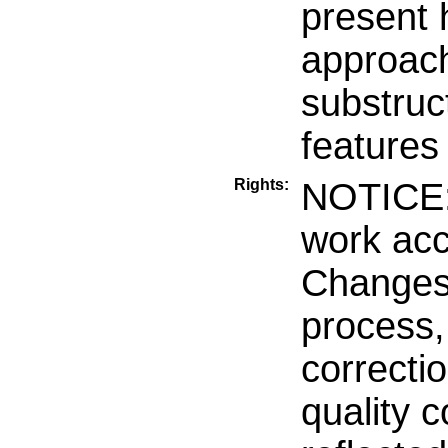
present 
approach
substruct
features
Rights:
NOTICE: 
work acc
Changes 
process, 
correctio
quality 