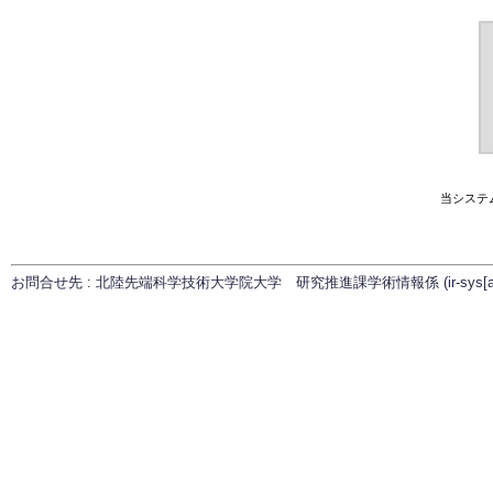
当システ
お問合せ先 : 北陸先端科学技術大学院大学 研究推進課学術情報係 (ir-sys[at]ml.ja