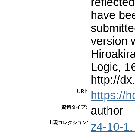
reflecte
have bee
submitted
version 
Hiroakir
Logic, 1
http://d
URI:
https://
author
資料タイプ:
出現コレクション:
z4-10-1