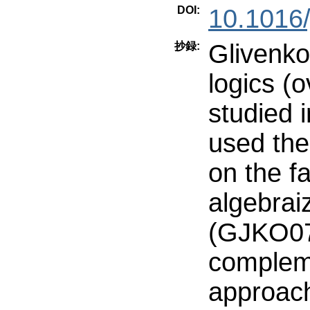
DOI:
10.1016/
Glivenko
抄録:
logics (
studied 
used the
on the fa
algebrai
(GJKO07)
compleme
approac