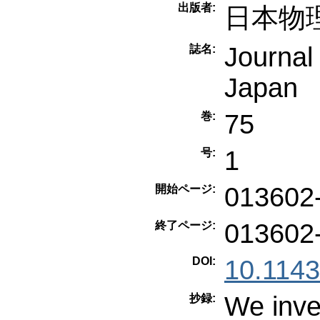
出版者:
日本物
Journal 
誌名:
Japan
75
巻:
1
号:
013602
開始ページ:
013602
終了ページ:
DOI:
10.114
We inves
抄録: