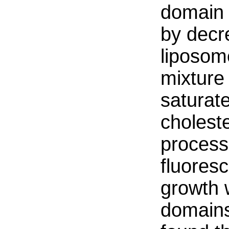
domain 
by decr
liposom
mixture
saturat
cholest
process
fluores
growth 
domains 