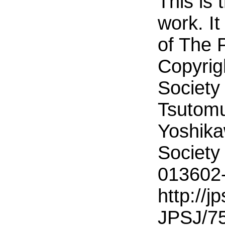
This is 
work. It
of The 
Copyrig
Society
Tsutom
Yoshika
Society
013602-
http://jp
JPSJ/7