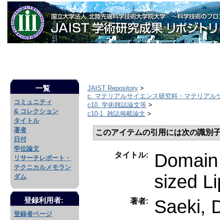
一覧
JAIST Repository
>
c. マテリアルサイエンス研究科・マテリアル
コミュニティ
c10. 学術雑誌論文等
>
& コレクション
c10-1. 雑誌掲載論文
>
タイトル
著者
このアイテムの引用には次の識別子
日付
学位論文
Domain 
タイトル:
リサーチレポート・
テクニカルメモラン
sized L
ダム
Saeki, 
登録利用者:
著者:
登録者ページ