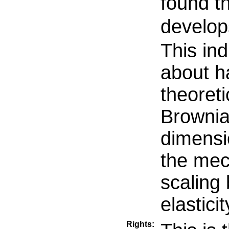
found t
develop
This ind
about h
theoreti
Brownia
dimensi
the mec
scaling
elastic
Rights: