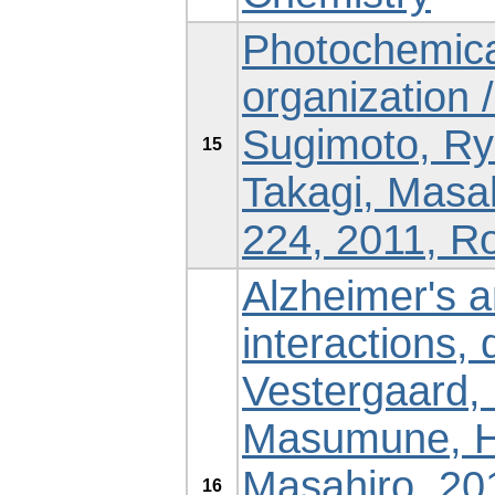
Photochemica
organization
Sugimoto, Ry
15
Takagi, Masah
224, 2011, Ro
Alzheimer's 
interactions, 
Vestergaard, 
Masumune, H
Masahiro, 20
16