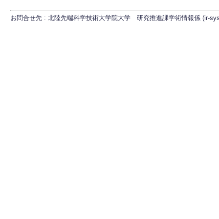
お問合せ先 : 北陸先端科学技術大学院大学 研究推進課学術情報係 (ir-sys[at]ml.