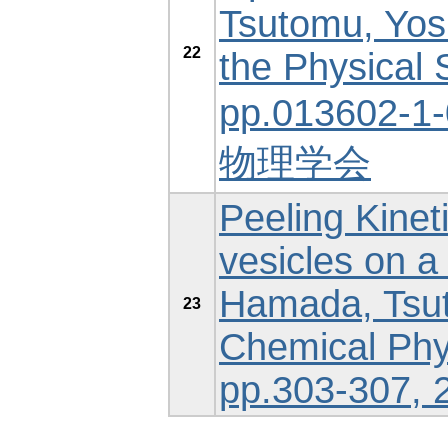
Tsutomu, Yosh
22
the Physical 
pp.013602-1
物理学会
Peeling Kineti
vesicles on a 
Hamada, Tsut
23
Chemical Phys
pp.303-307, 