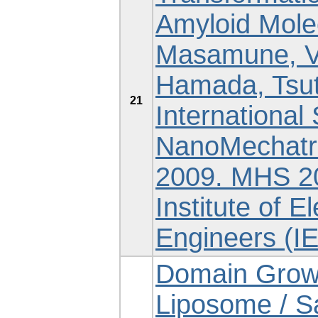
Amyloid Molec
Masamune, Ve
Hamada, Tsut
21
Internationa
NanoMechatr
2009. MHS 20
Institute of E
Engineers (I
Domain Growth
Liposome / S