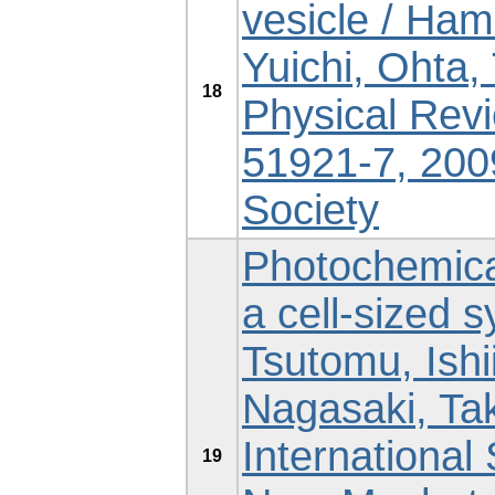
vesicle / Ha
Yuichi, Ohta,
18
Physical Revi
51921-7, 200
Society
Photochemica
a cell-sized 
Tsutomu, Ishi
Nagasaki, Tak
Internationa
19