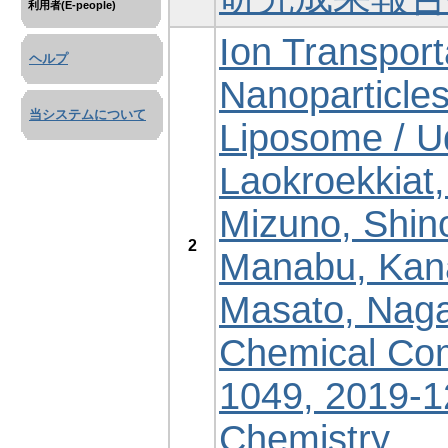
利用者(E-people)
Ion Transport
ヘルプ
Nanoparticle
当システムについて
Liposome / U
Laokroekkiat,
Mizuno, Shino
2
Manabu, Kana
Masato, Naga
Chemical Com
1049, 2019-12
Chemistry