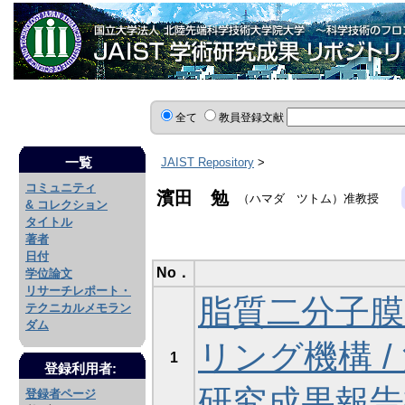
全て
教員登録文献
一覧
JAIST Repository
>
コミュニティ
濱田 勉
（ハマダ ツトム）准教授
& コレクション
タイトル
著者
日付
No．
学位論文
リサーチレポート・
脂質二分子
テクニカルメモラン
ダム
リング機構 /
1
登録利用者:
研究成果報告書, p
登録者ページ