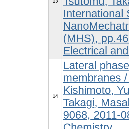
Tsutomu, Tak
13
Internationa
NanoMechatr
(MHS), pp.461
Electrical an
Lateral phase
membranes /
Kishimoto, Yu
14
Takagi, Masah
9068, 2011-08
Chemistry