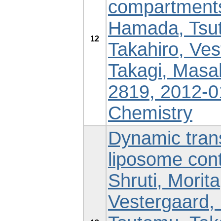
compartments
Hamada, Tsut
12
Takahiro, Ves
Takagi, Masah
2819, 2012-01
Chemistry
Dynamic trans
liposome cont
Shruti, Morit
Vestergaard,