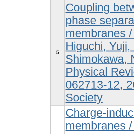
Coupling bet
phase separat
membranes / H
Higuchi, Yuj
5
Shimokawa, N
Physical Revi
062713-12, 2
Society
Charge-induce
membranes / 