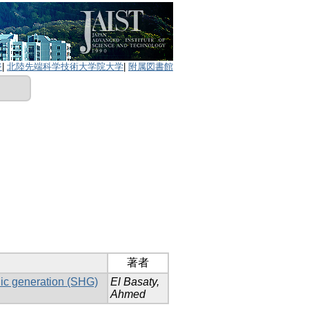
ジ
|
北陸先端科学技術大学院大学
|
附属図書館
著者
nic generation (SHG)
El Basaty,
Ahmed