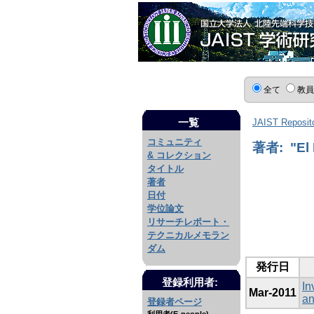
全て
教
一覧
JAIST Reposit
コミュニティ
著者: "El 
& コレクション
タイトル
著者
日付
学位論文
リサーチレポート・
テクニカルメモラン
ダム
発行日
登録利用者:
In
Mar-2011
an
登録者ページ