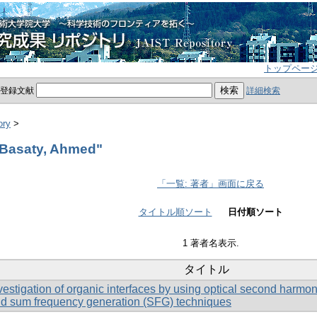
トップペー
員登録文献
詳細検索
ory
>
Basaty, Ahmed"
「一覧: 著者」画面に戻る
タイトル順ソート
日付順ソート
1 著者名表示.
タイトル
vestigation of organic interfaces by using optical second harmo
d sum frequency generation (SFG) techniques