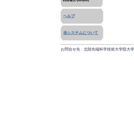
利用者(E-people)
ヘルプ
当システムについて
お問合せ先 : 北陸先端科学技術大学院大学 研究推進課