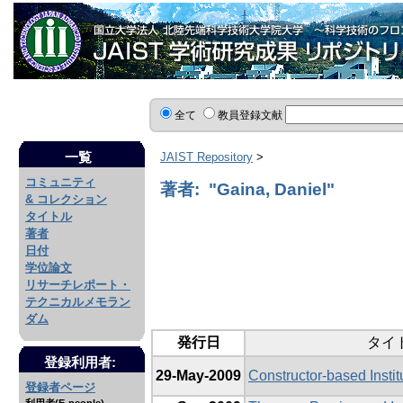
全て
教員登録文献
一覧
JAIST Repository
>
コミュニティ
著者: "Gaina, Daniel"
& コレクション
タイトル
著者
日付
学位論文
リサーチレポート・
テクニカルメモラン
ダム
発行日
タイ
登録利用者:
29-May-2009
Constructor-based Instit
登録者ページ