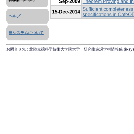
利用者(E-people)
Sep-2009
Theorem Proving and Ins
Sufficient completeness
15-Dec-2014
specifications in CafeO
ヘルプ
当システムについて
お問合せ先 : 北陸先端科学技術大学院大学 研究推進課学術情報係 (ir-sys[at]ml.