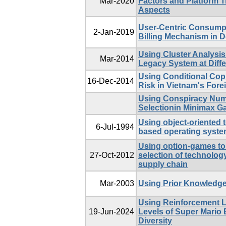
Mar-2020
Factors and Platform T
Aspects
User-Centric Consumpt
2-Jan-2019
Billing Mechanism in
Using Cluster Analysis 
Mar-2014
Legacy System at Diffe
Using Conditional Copu
16-Dec-2014
Risk in Vietnam's For
Using Conspiracy Num
Selectionin Minimax G
Using object-oriented 
6-Jul-1994
based operating syst
Using option-games to
27-Oct-2012
selection of technolog
supply chain
Mar-2003
Using Prior Knowledge
Using Reinforcement L
19-Jun-2024
Levels of Super Mario 
Diversity