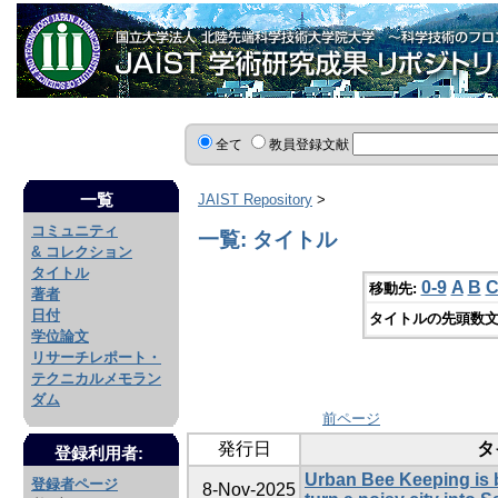
全て
教員登録文献
一覧
JAIST Repository
>
コミュニティ
一覧: タイトル
& コレクション
タイトル
0-9
A
B
移動先:
著者
日付
タイトルの先頭数文
学位論文
リサーチレポート・
テクニカルメモラン
ダム
前ページ
発行日
タ
登録利用者:
Urban Bee Keeping is b
登録者ページ
8-Nov-2025