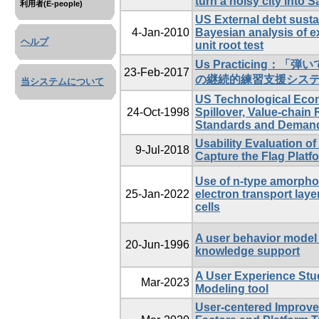
turn a noisy city into 
利用者(E-people)
US External debt sustai
4-Jan-2010
Bayesian analysis of 
ヘルプ
unit root test
Us Practicing
23-Feb-2017
の継続的練習支援シス
当システムについて
US Technological Econ
24-Oct-1998
Spillover, Value-chain
Standards and Deman
Usability Evaluation o
9-Jul-2018
Capture the Flag Platf
Use of n-type amorphou
25-Jan-2022
electron transport laye
cells
A user behavior model 
20-Jun-1996
knowledge support
A User Experience Stu
Mar-2023
Modeling tool
User-centered Improve