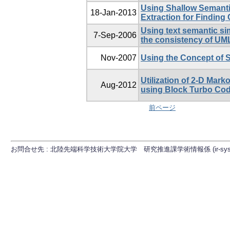
Using Shallow Semanti
18-Jan-2013
Extraction for Finding 
Using text semantic si
7-Sep-2006
the consistency of UM
Nov-2007
Using the Concept of S
Utilization of 2-D Mark
Aug-2012
using Block Turbo Co
前ページ
お問合せ先 : 北陸先端科学技術大学院大学 研究推進課学術情報係 (ir-sys[at]ml.