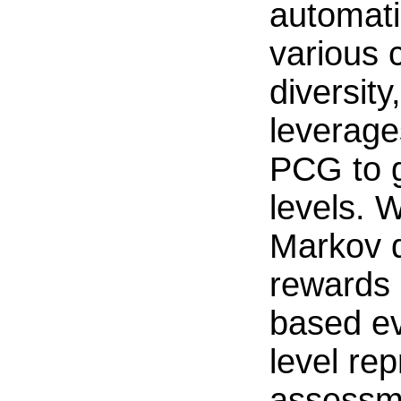
automati
various c
diversity
leverage
PCG to 
levels. 
Markov d
rewards 
based ev
level rep
assessme