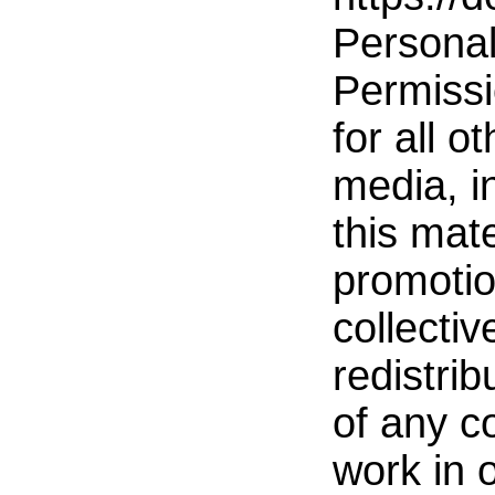
Personal 
Permissi
for all o
media, i
this mate
promotio
collectiv
redistrib
of any c
work in 