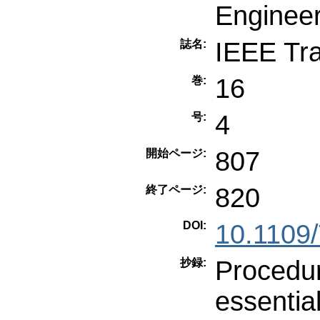
Engineer
IEEE Tr
誌名:
16
巻:
4
号:
807
開始ページ:
820
終了ページ:
DOI:
10.1109
Procedur
抄録:
essentia