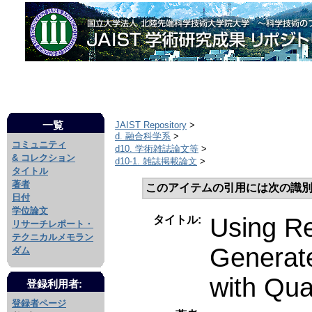
一覧
JAIST Repository
>
d. 融合科学系
>
コミュニティ
d10. 学術雑誌論文等
>
& コレクション
d10-1. 雑誌掲載論文
>
タイトル
著者
このアイテムの引用には次の識別
日付
学位論文
Using Re
タイトル:
リサーチレポート・
テクニカルメモラン
Generate
ダム
with Qua
登録利用者:
登録者ページ