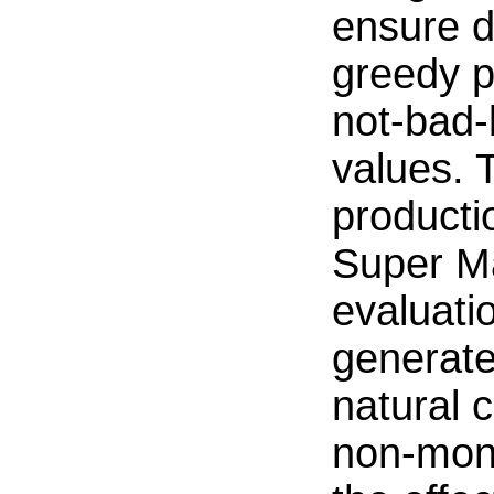
ensure d
greedy p
not-bad-
values. 
producti
Super Ma
evaluati
generate
natural c
non-mono