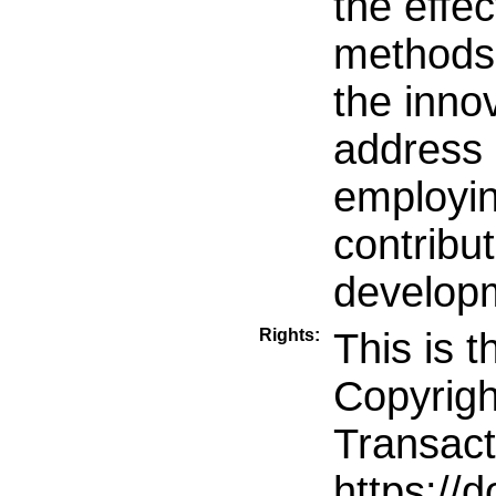
the effe
methods.
the inno
address 
employi
contribu
develop
Rights:
This is t
Copyrigh
Transac
https://