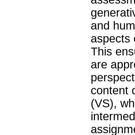
generati
and huma
aspects 
This ens
are appr
perspect
content q
(VS), wh
intermed
assignm