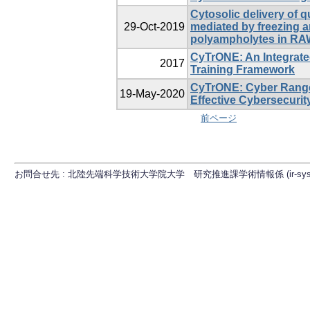
Cytosolic delivery of 
29-Oct-2019
mediated by freezing 
polyampholytes in RAW
CyTrONE: An Integrate
2017
Training Framework
CyTrONE: Cyber Range
19-May-2020
Effective Cybersecurit
前ページ
お問合せ先 : 北陸先端科学技術大学院大学 研究推進課学術情報係 (ir-sys[at]ml.