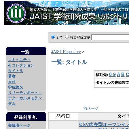
全て
教員登録文献
一覧
JAIST Repository
>
コミュニティ
一覧: タイトル
& コレクション
タイトル
0-9
A
B
移動先:
著者
日付
タイトルの先頭数文
学位論文
リサーチレポート・
テクニカルメモラン
ダム
前ページ
発行日
タイ
登録利用者:
CSV内在型オープンイ
登録者ページ