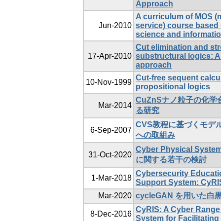
Approach
A curriculum of MOS 
Jun-2010
service) course based
science and informati
Cut elimination and st
17-Apr-2010
substructural logics: 
approach
Cut-free sequent calcul
10-Nov-1999
propositional logics
CuZnSナノ粒子の化
Mar-2014
る研究
CVS教程に基づくモデ
6-Sep-2007
への取組み
Cyber Physical S
31-Oct-2020
に関する若干の検討
Cybersecurity Educati
1-Mar-2018
Support System: CyRI
Mar-2020
cycleGAN を用いた
CyRIS: A Cyber Range 
8-Dec-2016
System for Facilitating