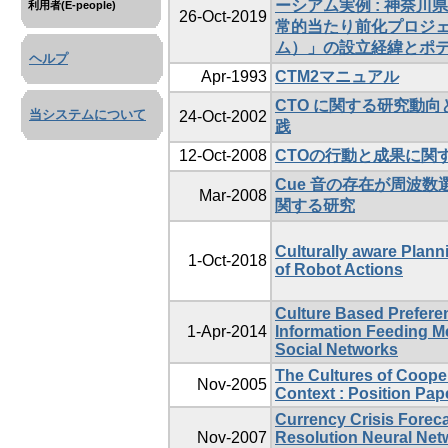
ーシアム実例 : 神奈川
利用者(E-people)
26-Oct-2019
常的当たり前化プロジェク
ム）」の設立経緯とポ
ヘルプ
Apr-1993
CTM2マニュアル
CTO に関する研究動
当システムについて
24-Oct-2002
践
12-Oct-2008
CTOの行動と成果に関
Cue 音の存在が周波
Mar-2008
関する研究
Culturally aware Plan
1-Oct-2018
of Robot Actions
Culture Based Preferen
1-Apr-2014
Information Feeding M
Social Networks
The Cultures of Coope
Nov-2005
Context : Position Pap
Currency Crisis Forecas
Nov-2007
Resolution Neural Net