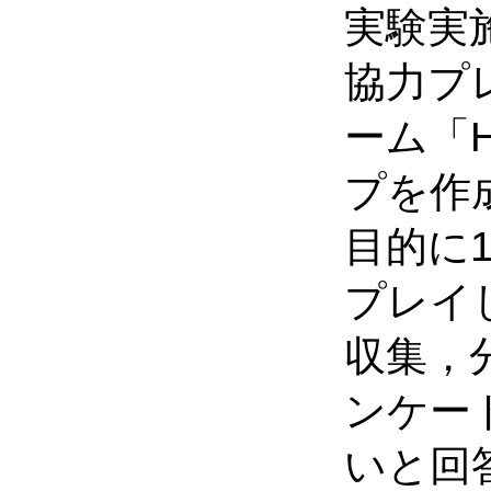
実験実
協力プ
ーム「H
プを作
目的に
プレイ
収集，
ンケー
いと回