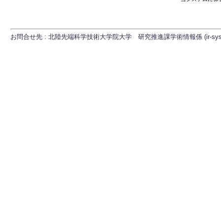
お問合せ先 : 北陸先端科学技術大学院大学 研究推進課学術情報係 (ir-sys[at]ml.