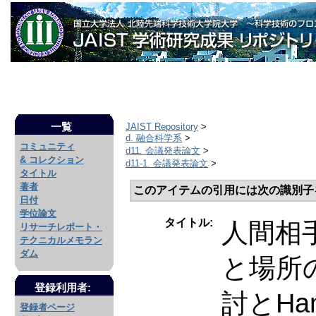
一覧
JAIST Repository
>
d. 融合科学系
>
コミュニティ
d11. 会議発表論文
>
& コレクション
d11-1. 会議発表論文
>
タイトル
著者
このアイテムの引用には次の識別子
日付
学位論文
タイトル:
人間相
リサーチレポート・
テクニカルメモラン
ダム
と場所
登録利用者:
討とHa
登録者ページ