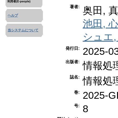
利用者(E-people)
著者:
奥田, 
ヘルプ
池田, 
当システムについて
シュエ
2025-0
発行日:
出版者:
情報処
誌名:
情報処
2025-G
巻:
8
号: