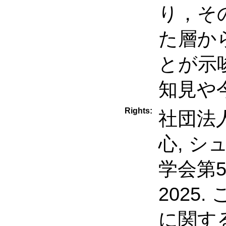
り，そ
た層か
とが示
知見や
Rights:
社団法人
心, シ
学会第54
2025
に関す