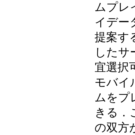
ムプレ
イデー
提案す
したサ
宜選択
モバイ
ムをプ
きる．
の双方