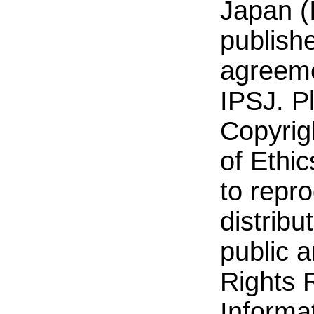
Japan (I
publishe
agreeme
IPSJ. P
Copyrig
of Ethic
to repr
distribu
public a
Rights 
Informa