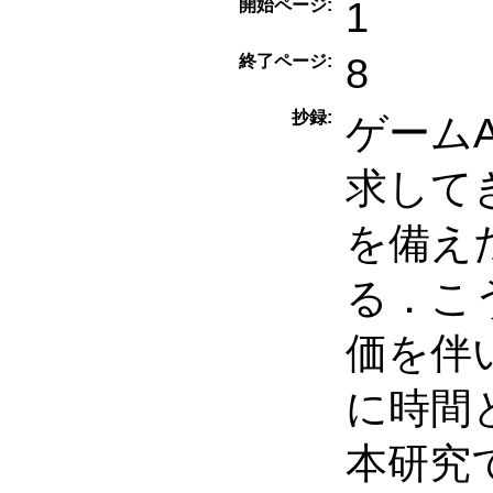
1
開始ページ:
8
終了ページ:
抄録:
ゲーム
求して
を備え
る．こ
価を伴
に時間
本研究