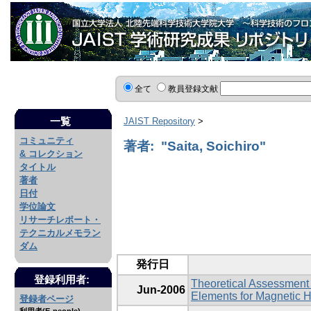
全て
教員登録文献
一覧
JAIST Repository
>
コミュニティ
著者: "Saita, Soichiro"
& コレクション
タイトル
著者
日付
学位論文
リサーチレポート・
テクニカルメモラン
ダム
発行日
登録利用者:
Theoretical Assessment 
Jun-2006
Elements for Magnetic 
登録者ページ