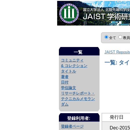
全て
教
一覧
JAIST Reposit
コミュニティ
一覧: タ
& コレクション
タイトル
著者
日付
学位論文
リサーチレポート・
テクニカルメモラン
ダム
発行日
登録利用者:
登録者ページ
Dec-2015