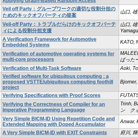
Applying Graph-Based Random Access
Veil off Party：グループワークの適切な役割分担の
山口, 
ためのキックオフパーティの提案
Veil-off Party：トラブルだらけのキックオフパーテ
山口, 
ィによる役割分担支援
Yamagu
A Verification Framework for Automotive
KATO, N
Embedded Systems
MALEEH
Verification of automotive operating systems for
multi-core processors
ぱった
Verification of Multi-Task Software
Aoki, To
Verified software for ubiquitous computing : a
proposed VSTTE/ubiquitous computing foothill
Bjorner,
project
Verifying Specifications with Proof Scores
FUTATS
Trinh, 
Verifying the Correctness of Compiler for an
Imperative Programming Language
ン ク
Very Simple BICM-ID Using Repetition Code and
Anwar, 
Extended Mapping with Doped Accumulator
A Very Simple BICM-ID with EXIT Constraints
府川, 