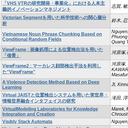
「VHS VTRの研究開発・事業化」における人本主
志賀, 
義的イノベーションマネジメント
Victorian Segmentを用いた科学技術への関心層分
鈴木, 忍
析
Nguyen,
Vietnamese Noun Phrase Chunking Based on
Phuong
Conditional Random Fields
Quang 
ViewFrame : 画像処理による位置検出法を用いた
河原塚,
「借景」
河原塚,
ViewFrame2 : マーカレス顔部検出手法を利用し
KAWARA
た“ViewFrame”
Masafu
A Violence Detection Method Based on Deep
JI, Xinn
Learning
Virtual JAISTと位置検出システムを用いた実世界・
滝田, 淳
情報世界融合インタフェイスの研究
VirtualModeling Laboratories for Knowledge
Marek, 
Integration and Creation
Chroust
Visibly Stack Automata
Nguyen,