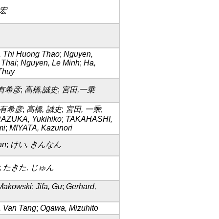
敏宏
 Thi Huong Thao
;
Nguyen,
 Thai
;
Nguyen, Le Minh
;
Ha,
Thuy
有希彦
;
高橋,誠史
;
宮田,一乗
 有希彦
;
高橋, 誠史
;
宮田, 一乘
;
ZUKA, Yukihiko
;
TAKAHASHI,
mi
;
MIYATA, Kazunori
an
;
けい, きんなん
;
たきた, じゅん
Makowski
;
Jifa, Gu
;
Gerhard,
 Van Tang
;
Ogawa, Mizuhito