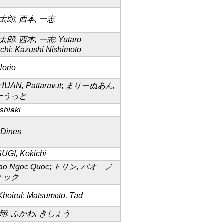
雄太郎
;
西本, 一志
雄太郎
;
西本, 一志
;
Yutaro
chi
;
Kazushi Nishimoto
orio
UAN, Pattaravut
;
まりーぬあん,
ーうっと
shiaki
 Dines
UGI, Kokichi
Bao Ngoc Quoc
;
トリン, バオ ノ
ォック
Khoirul
;
Matsumoto, Tad
輝翔
;
ふかわ, きしょう