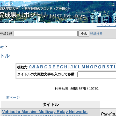
トップペー
員登録文献
詳細検索
ory
>
イトル
0-9
A
B
C
D
E
F
G
H
I
J
K
L
M
N
O
P
Q
R
S
T
移動先:
タイトルの先頭数文字を入力して移動:
検索結果: 5655-5675 / 19270.
前ページ
タイトル
Vehicular Massive Multiway Relay Networks
Purwita