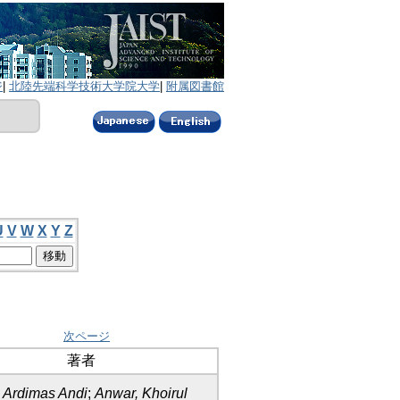
ジ
|
北陸先端科学技術大学院大学
|
附属図書館
U
V
W
X
Y
Z
次ページ
著者
, Ardimas Andi
;
Anwar, Khoirul