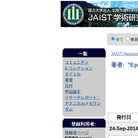
全て
教
一覧
JAIST Reposit
コミュニティ
著者: "Epp
& コレクション
タイトル
著者
日付
学位論文
リサーチレポート・
テクニカルメモラン
ダム
発行日
登録利用者:
24-Sep-201
登録者ページ