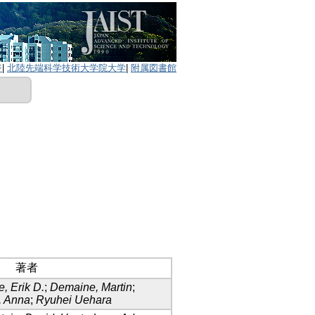
ジ
|
北陸先端科学技術大学院大学
|
附属図書館
著者
, Erik D.
;
Demaine, Martin
;
, Anna
;
Ryuhei Uehara