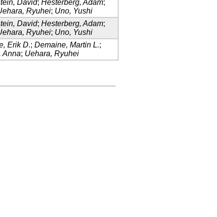
tein, David
;
Hesterberg, Adam
;
Uehara, Ryuhei
;
Uno, Yushi
tein, David
;
Hesterberg, Adam
;
Uehara, Ryuhei
;
Uno, Yushi
, Erik D.
;
Demaine, Martin L.
;
, Anna
;
Uehara, Ryuhei