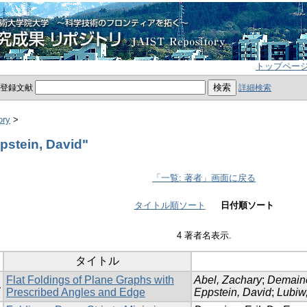
トップペー
員登録文献
詳細検索
ory
>
stein, David"
「一覧: 著者」画面に戻る
タイトル順ソート
日付順ソート
4 著者名表示.
タイトル
Flat Foldings of Plane Graphs with
Abel, Zachary
;
Demaine
4
Prescribed Angles and Edge
Eppstein, David
;
Lubiw