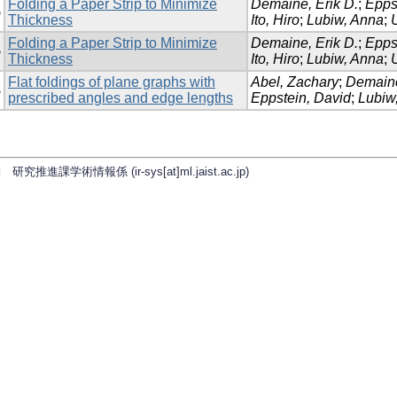
Folding a Paper Strip to Minimize
Demaine, Erik D.
;
Epps
5
Thickness
Ito, Hiro
;
Lubiw, Anna
;
Folding a Paper Strip to Minimize
Demaine, Erik D.
;
Epps
5
Thickness
Ito, Hiro
;
Lubiw, Anna
;
Flat foldings of plane graphs with
Abel, Zachary
;
Demaine
8
prescribed angles and edge lengths
Eppstein, David
;
Lubiw
学術情報係 (ir-sys[at]ml.jaist.ac.jp)