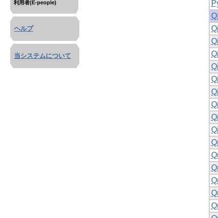
P
利用者(E-people)
QI
Qi
ヘルプ
Qi
Q
当システムについて
Q
Q
Q
Q
Q
Q
Q
Q
Q
Q
Q
Q