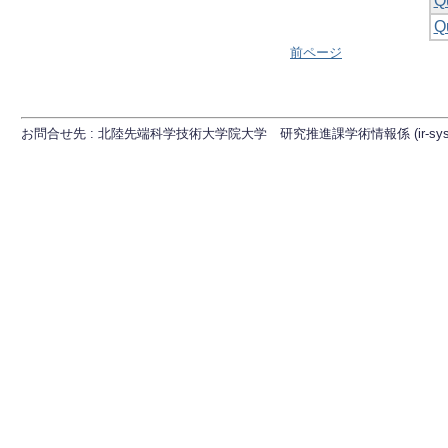
Q
Q
前ページ
お問合せ先 : 北陸先端科学技術大学院大学 研究推進課学術情報係 (ir-sys[at]ml.