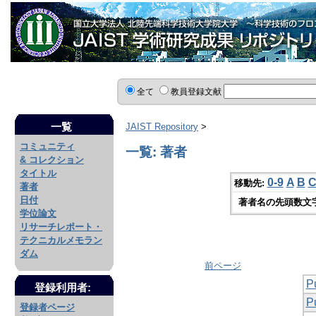
全て
教員登録文献
一覧
JAIST Repository
>
コミュニティ
一覧: 著者
& コレクション
タイトル
0-9
A
B
移動先:
著者
日付
著者名の先頭数文
学位論文
リサーチレポート・
テクニカルメモラン
ダム
前ページ
Pu
登録利用者:
P
登録者ページ